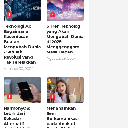
3
4
Teknologi AI:
5 Tren Teknologi
Bagaimana
yang Akan
Kecerdasan
Mengubah Dunia
Buatan
di 2025:
Mengubah Dunia
Menggenggam
- Sebuah
Masa Depan
Revolusi yang
Agustus 29, 2024
Tak Terelakkan
Agustus 30, 2024
5
6
HarmonyOS:
Menanamkan
Lebih dari
Seni
Sekadar
Berkomunikasi
Alternatif
pada Anak di