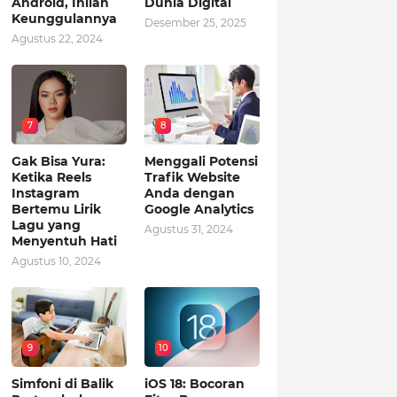
Android, Inilah
Dunia Digital
Keunggulannya
Desember 25, 2025
Agustus 22, 2024
7
8
Gak Bisa Yura:
Menggali Potensi
Ketika Reels
Trafik Website
Instagram
Anda dengan
Bertemu Lirik
Google Analytics
Lagu yang
Agustus 31, 2024
Menyentuh Hati
Agustus 10, 2024
9
10
Simfoni di Balik
iOS 18: Bocoran