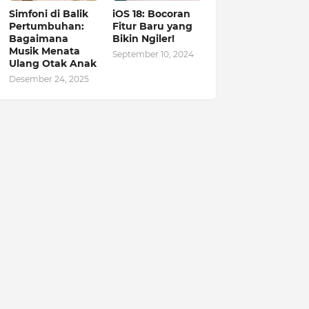
Simfoni di Balik
iOS 18: Bocoran
Pertumbuhan:
Fitur Baru yang
Bagaimana
Bikin Ngiler!
Musik Menata
September 10, 2024
Ulang Otak Anak
Desember 24, 2025