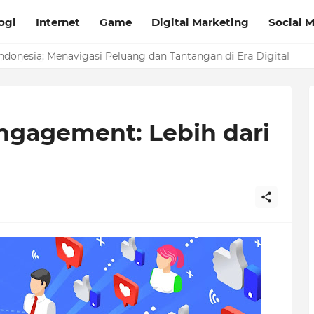
ogi
Internet
Game
Digital Marketing
Social 
Ini yang Perlu Anda Ketahui
gagement: Lebih dari