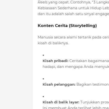
Reels
yang cepat. Contohnya, "3 Lang
Kebiasaan Sederhana untuk Hidup Lebih 
dan itu adalah salah satu sinyal engag
Konten Cerita (Storytelling)
Manusia secara alami tertarik pada ce
kisah di baliknya.
Kisah pribadi:
Ceritakan bagaimana 
hadapi, dan mengapa Anda menyuk
Kisah pelanggan:
Bagikan testimon
Kisah di balik layar:
Tunjukkan pros
Ini membuat Anda terlihat lebih ma