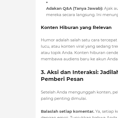
Adakan Q&A (Tanya Jawab):
Ajak au
mereka secara langsung. Ini menun
Konten Hiburan yang Relevan
Humor adalah salah satu cara tercepa
lucu, atau konten viral yang sedang tr
atau topik Anda. Konten hiburan cende
membawa audiens baru ke akun Anda
3. Aksi dan Interaksi: Jadi
Pemberi Pesan
Setelah Anda mengunggah konten, peker
paling penting dimulai.
Balaslah setiap komentar.
Ya, setiap 
dengan emoji. Tunjukkan bahwa Anda