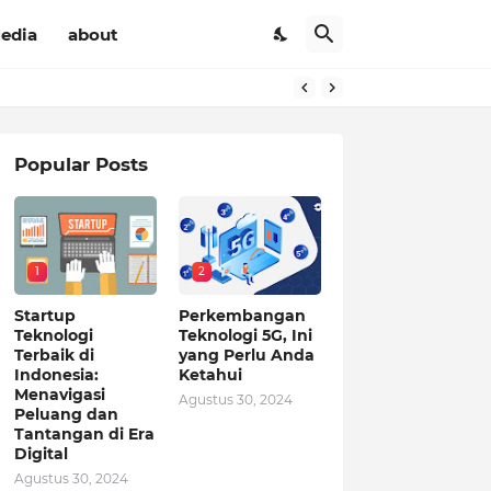
Media
about
Popular Posts
1
2
Startup
Perkembangan
Teknologi
Teknologi 5G, Ini
Terbaik di
yang Perlu Anda
Indonesia:
Ketahui
Menavigasi
Agustus 30, 2024
Peluang dan
Tantangan di Era
Digital
Agustus 30, 2024