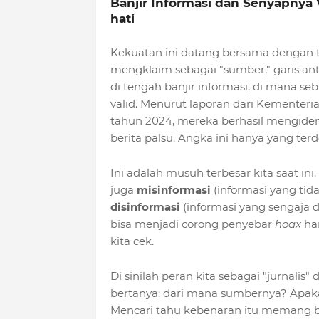
Banjir Informasi dan Senyapnya V
hati
Kekuatan ini datang bersama dengan ta
mengklaim sebagai "sumber," garis anta
di tengah banjir informasi, di mana s
valid. Menurut laporan dari Kementeri
tahun 2024, mereka berhasil mengident
berita palsu. Angka ini hanya yang ter
Ini adalah musuh terbesar kita saat ini
juga
misinformasi
(informasi yang tida
disinformasi
(informasi yang sengaja 
bisa menjadi corong penyebar
hoax
ha
kita cek.
Di sinilah peran kita sebagai "jurnali
bertanya: dari mana sumbernya? Apakah
Mencari tahu kebenaran itu memang bu