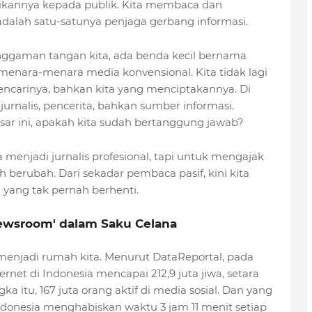
ikannya kepada publik. Kita membaca dan
alah satu-satunya penjaga gerbang informasi.
nggaman tangan kita, ada benda kecil bernama
enara-menara media konvensional. Kita tidak lagi
ncarinya, bahkan kita yang menciptakannya. Di
 jurnalis, pencerita, bahkan sumber informasi.
ar ini, apakah kita sudah bertanggung jawab?
 menjadi jurnalis profesional, tapi untuk mengajak
h berubah. Dari sekadar pembaca pasif, kini kita
 yang tak pernah berhenti.
wsroom' dalam Saku Celana
t menjadi rumah kita. Menurut DataReportal, pada
net di Indonesia mencapai 212,9 juta jiwa, setara
ka itu, 167 juta orang aktif di media sosial. Dan yang
ndonesia menghabiskan waktu 3 jam 11 menit setiap