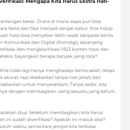
erifikasi: Mengapa Kita Harus Ekstra Hati-
ntangan besar. Di era di mana siapa pun bisa
ra fakta dan fiksi menjadi sangat kabur. Kita hidup
ebuah
hoax
bisa menyebar lebih cepat daripada berita
an Komunikasi dan Digital (Komdigi), sepanjang
ifikasi dan mengklarifikasi 1.923 konten
hoax
dan
deteksi, bayangkan berapa banyak yang lolos?
. Kita tidak lagi hanya menghadapi berita salah, tetapi
k akurat, tapi disebarkan tanpa niat jahat) dan
disebarkan untuk menyesatkan). Tanpa sadar, kita
nya dengan membagikan ulang sesuatu yang belum
s" dadakan diuji. Sebelum membagikan, kita harus
 ini sudah diverifikasi? Apakah ini masuk akal?
tuh waktu, sementara jempol kita terbiasa