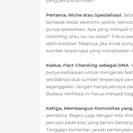
yang perlu kita miliki?
Pertama, Niche atau Spesialisasi
. Se
berbeda-beda: ekonomi, politik, teknolo
punya spesialisasi. Apa yang menjadi mi
travelling
, atau isu-isu sosial? Fokus 
lebih kredibel. Misalnya, jika Anda pun
sumber terpercaya yang menjelaskan i
Kedua,
Fact-Checking
sebagai DNA
. 
punya kebiasaan untuk mengecek fak
setidaknya dua sumber terpercaya yan
kejanggalan. Jangan hanya percaya pad
Budaya verifikasi ini harus menjadi bagia
Ketiga, Membangun Komunitas yang
pembaca. Begitu juga dengan kita. Ki
percaya pada kita, yang berani bertanya
Tanggapi komentar, jawab pertanyaan, 