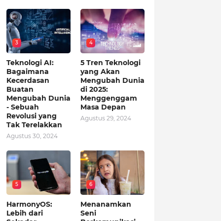
3
4
Teknologi AI:
5 Tren Teknologi
Bagaimana
yang Akan
Kecerdasan
Mengubah Dunia
Buatan
di 2025:
Mengubah Dunia
Menggenggam
- Sebuah
Masa Depan
Revolusi yang
Agustus 29, 2024
Tak Terelakkan
Agustus 30, 2024
5
6
HarmonyOS:
Menanamkan
Lebih dari
Seni