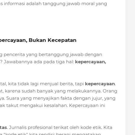
tas informasi adalah tanggung jawab moral yang
epercayaan, Bukan Kecepatan
g pencerita yang bertanggung jawab dengan
l? Jawabannya ada pada tiga hal:
kepercayaan,
tal, kita tidak lagi menjual berita, tapi
kepercayaan
.
epat, karena sudah banyak yang melakukannya. Orang
a. Suara yang menyajikan fakta dengan jujur, yang
idak takut mengakui kesalahan. Kepercayaan ini
tas
. Jurnalis profesional terikat oleh kode etik. Kita
a "kode etik" kita sendiri: berani mengatakan