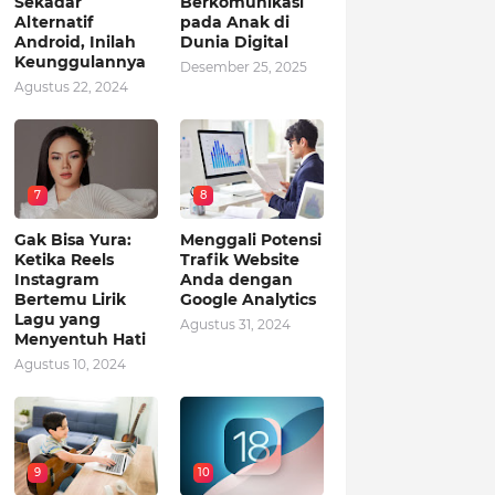
Sekadar
Berkomunikasi
Alternatif
pada Anak di
Android, Inilah
Dunia Digital
Keunggulannya
Desember 25, 2025
Agustus 22, 2024
7
8
Gak Bisa Yura:
Menggali Potensi
Ketika Reels
Trafik Website
Instagram
Anda dengan
Bertemu Lirik
Google Analytics
Lagu yang
Agustus 31, 2024
Menyentuh Hati
Agustus 10, 2024
9
10